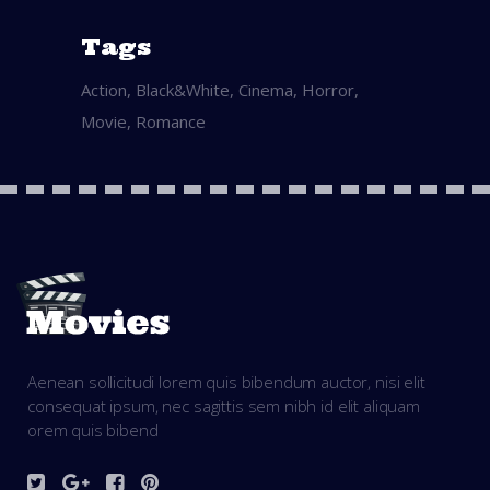
Tags
Action
Black&White
Cinema
Horror
Movie
Romance
Aenean sollicitudi lorem quis bibendum auctor, nisi elit
consequat ipsum, nec sagittis sem nibh id elit aliquam
orem quis bibend