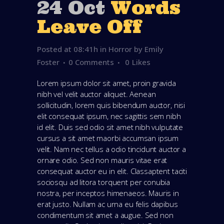
24 Oct
Words
Leave Off
Posted at 08:41h
in
Horror
by
Emily
Foster
0 Comments
0
Likes
Lorem ipsum dolor sit amet, proin gravida
nibh vel velit auctor aliquet. Aenean
sollicitudin, lorem quis bibendum auctor, nisi
elit consequat ipsum, nec sagittis sem nibh
id elit. Duis sed odio sit amet nibh vulputate
cursus a sit amet maorbi accumsan ipsum
velit. Nam nec tellus a odio tincidunt auctor a
ornare odio. Sed non mauris vitae erat
consequat auctor eu in elit. Classaptent taciti
sociosqu ad litora torquent per conubia
nostra, per inceptos himenaeos. Mauris in
erat justo. Nullam ac urna eu felis dapibus
condimentum sit amet a augue. Sed non